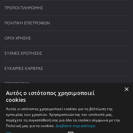
ΤΡΟΠΟΙ ΠΛΗΡΩΜΗΣ
ΠΟΛΙΤΙΚΗ ΕΠΙΣΤΡΟΦΩΝ
ΟΡΟΙ ΧΡΗΣΗΣ
ΣΥΧΝΕΣ ΕΡΩΤΗΣΕΙΣ
ΕΥΚΑΙΡΙΕΣ ΚΑΡΙΕΡΑΣ
ΕΠΙΚΟΙΝΩΝΙΑ
×
Αυτός ο ιστότοπος χρησιμοποιεί
cookies
Τηλεφωνικές παραγγελίες:
Αυτός ο ιστότοπος χρησιμοποιεί cookies για τη βελτίωση της
210 590 5000
εμπειρίας των χρηστών. Χρησιμοποιώντας τον ιστότοπό μας,
παρέχετε τη συγκατάθεσή σας για όλα τα cookies σύμφωνα με την
ΔΕΥΤΕΡΑ - ΠΑΡΑΣΚΕΥΗ:
9:00 - 21:00
Πολιτική μας για τα cookies.
Διαβάστε περισσότερα
ΣΑΒΒΑΤΟ:
9:00 - 17:00