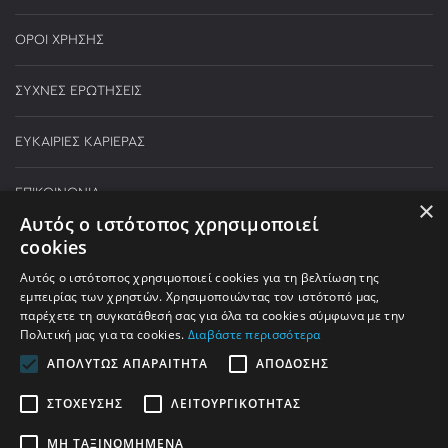
ΟΡΟΙ ΧΡΗΣΗΣ
ΣΥΧΝΕΣ ΕΡΩΤΗΣΕΙΣ
ΕΥΚΑΙΡΙΕΣ ΚΑΡΙΕΡΑΣ
ΕΠΙΚΟΙΝΩΝΙΑ
×
Αυτός ο ιστότοπος χρησιμοποιεί
cookies
Τηλεφωνικές παραγγελίες:
Αυτός ο ιστότοπος χρησιμοποιεί cookies για τη βελτίωση της
210 590 5000
εμπειρίας των χρηστών. Χρησιμοποιώντας τον ιστότοπό μας,
παρέχετε τη συγκατάθεσή σας για όλα τα cookies σύμφωνα με την
ΔΕΥΤΕΡΑ - ΠΑΡΑΣΚΕΥΗ:
9:00 - 21:00
Πολιτική μας για τα cookies.
Διαβάστε περισσότερα
ΣΑΒΒΑΤΟ:
9:00 - 17:00
ΑΠΟΛΎΤΩΣ ΑΠΑΡΑΊΤΗΤΑ
ΑΠΌΔΟΣΗΣ
info@welhome.gr
ΣΤΌΧΕΥΣΗΣ
ΛΕΙΤΟΥΡΓΙΚΌΤΗΤΑΣ
ΜΗ ΤΑΞΙΝΟΜΗΜΈΝΑ