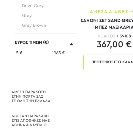
Dove Grey
ΑΜΕΣΑ ΔΙΑΘΕΣΙ
Grey
ΣΑΛΟΝΙ ΣΕΤ SAND GREY
Grey Brown
ΜΠΕΖ ΜΑΞΙΛΑΡΙ
Grey White
ΚΩΔΙΚΟΣ
1139108
367,00 €
ΕΥΡΟΣ ΤΙΜΩΝ (€)
Marsala
5
€
1965
€
Metal
ΠΡΟΣΘΗΚΗ ΣΤΟ ΚΑΛΑ
Olive Green
Sand Grey
Silver grey
ΑΜΕΣΗ ΠΑΡΑΔΟΣΗ
Taupe
ΣΤΗΝ ΠΟΡΤΑ ΣΑΣ
ΣΕ ΟΛΗ ΤΗΝ ΕΛΛΑΔΑ
Ανθρακί
Ανθρακί - Μπεζ
ΔΩΡΕΑΝ ΠΑΡΑΛΑΒΗ
ΣΤΙΣ ΑΠΟΘΗΚΕΣ ΜΑΣ
Ανθρακί - Φυσικό
ΑΘΗΝΑ & ΝΑΥΠΛΙΟ