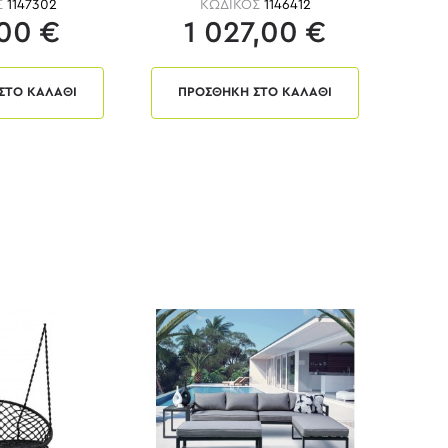
Σ
1147302
ΚΩΔΙΚΟΣ
1146412
00 €
1 027,00 €
ΣΤΟ ΚΑΛΑΘΙ
ΠΡΟΣΘΗΚΗ ΣΤΟ ΚΑΛΑΘΙ