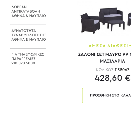
Ανοιχτό Γκρι
ΔΩΡΕΑΝ
Άσπρο
ΑΝΤΙΚΑΤΑΒΟΛΗ
ΑΘΗΝΑ & ΝΑΥΠΛΙΟ
Άσπρο & Γκρι
Άσπρο - ανθρακί
ΔΥΝΑΤΟΤΗΤΑ
ΣΥΝΑΡΜΟΛΟΓΗΣΗΣ
Άσπρο - Μπλε
ΑΘΗΝΑ & ΝΑΥΠΛΙΟ
ΑΜΕΣΑ ΔΙΑΘΕΣΙ
Άσπρο - φυσικό
ΣΑΛΟΝΙ ΣΕΤ ΜΑΥΡΟ PP 
ΓΙΑ ΤΗΛΕΦΩΝΙΚΕΣ
Γκρι
ΠΑΡΑΓΓΕΛΙΕΣ
ΜΑΞΙΛΑΡΙΑ
210 590 5000
Γκρι - Μαύρο
ΚΩΔΙΚΟΣ
1138067
428,60 €
Γκρι - Μπεζ
Εκρού
ΠΡΟΣΘΗΚΗ ΣΤΟ ΚΑΛΑ
Εκρού
Καρυδί
Καφέ
Καφέ - Φυσικό