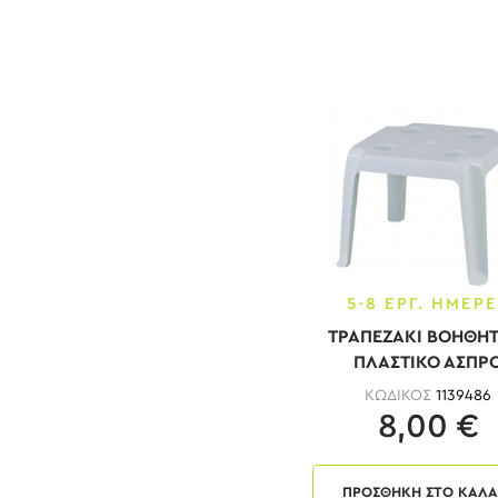
Κεραμιδί
Κίτρινο
Κόκκινο
Κροκί
Λευκό
Μαύρο
Μαύρο - dark brown
Μαύρο - Άσπρο
5-8 ΕΡΓ. ΗΜΕΡ
Μαύρο - Γκρι
ΤΡΑΠΕΖΑΚΙ ΒΟΗΘΗΤ
Μαύρο - Φυσικό
ΠΛΑΣΤΙΚΟ ΑΣΠΡ
Μαύρο Ματ
ΚΩΔΙΚΟΣ
1139486
8,00 €
Μελί
Μέντα
Μόκα
ΠΡΟΣΘΗΚΗ ΣΤΟ ΚΑΛΑ