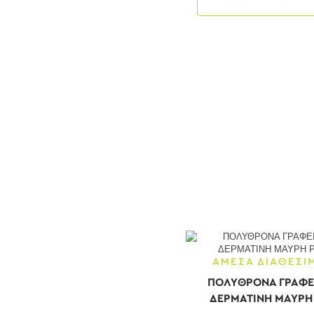
Δρυς alaska -
ανθρακί
Δρυς πάγου
Εκρού
Καρυδί
Καρυδί - Γκρι
Καρυδί - Μαύρο
Καρυδί - Μπεζ
Καρυδί δρυς - μαύρο
Καφέ
Καφέ - χρώμιο
ΑΜΕΣΑ ΔΙΑΘΕΣΙ
Κερασί
ΠΟΛΥΘΡΟΝΑ ΓΡΑΦΕ
Κόκκινο
ΔΕΡΜΑΤΙΝΗ ΜΑΥΡΗ
Κόκκινο - Μαύρο