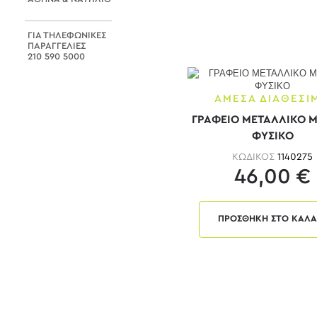
Sonoma - Μαύρο
Sonoma Γκρι
ΓΙΑ ΤΗΛΕΦΩΝΙΚΕΣ
ΠΑΡΑΓΓΕΛΙΕΣ
Wenge
210 590 5000
Ανθρακί
ΑΜΕΣΑ ΔΙΑΘΕΣΙ
Ανθρακί - Κερασί
ΓΡΑΦΕΙΟ ΜΕΤΑΛΛΙΚΟ Μ
Ανθρακί - Σημύδα
ΦΥΣΙΚΟ
Ανθρακί - Φυσικό
ΚΩΔΙΚΟΣ
1140275
46,00 €
Ασημί
Άσπρη
ΠΡΟΣΘΗΚΗ ΣΤΟ ΚΑΛΑ
Άσπρο
Άσπρο & Γκρι
Άσπρο - maple
Άσπρο - Μαύρο
Άσπρο - Μπλε