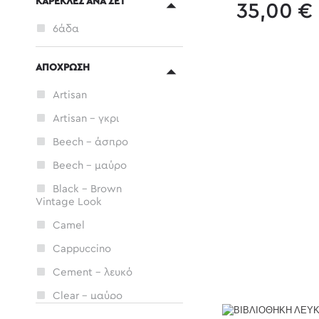
ΚΑΡΕΚΛΕΣ ΑΝΑ ΣΕΤ
35,00 €
Ερμάρια
6άδα
Τραπέζια
Συνεδριάσεων
ΑΠΟΧΡΩΣΗ
Καρέκλες Γραφείου
Artisan
Καρέκλες Γραφείου
Gaming
Artisan - γκρι
Καρέκλες Επισκέπτη
Beech - άσπρο
- Συνεδρίου
Beech - μαύρο
Βάσεις Η/Υ
Black - Brown
Vintage Look
Camel
Cappuccino
Cement - λευκό
Clear - μαύρο