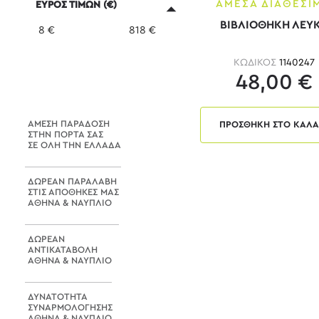
Dark grey - Beech
ΑΜΕΣΑ ΔΙΑΘΕΣΙ
ΕΥΡΟΣ ΤΙΜΩΝ (€)
Dark grey - Cherry
ΒΙΒΛΙΟΘΗΚΗ ΛΕΥ
8
€
818
€
Elm - Grey
ΚΩΔΙΚΟΣ
1140247
Latte
48,00 €
Maple - Άσπρο
Maple - Μαύρο
ΑΜΕΣΗ ΠΑΡΑΔΟΣΗ
ΠΡΟΣΘΗΚΗ ΣΤΟ ΚΑΛΑ
ΣΤΗΝ ΠΟΡΤΑ ΣΑΣ
Oak - λευκό
ΣΕ ΟΛΗ ΤΗΝ ΕΛΛΑΔΑ
Silver
ΔΩΡΕΑΝ ΠΑΡΑΛΑΒΗ
Silver - Μαύρο
ΣΤΙΣ ΑΠΟΘΗΚΕΣ ΜΑΣ
ΑΘΗΝΑ & ΝΑΥΠΛΙΟ
Sonoma
Sonoma - Ανθρακί
ΔΩΡΕΑΝ
ΑΝΤΙΚΑΤΑΒΟΛΗ
Sonoma - Άσπρο
ΑΘΗΝΑ & ΝΑΥΠΛΙΟ
Sonoma - Γκρι
ΔΥΝΑΤΟΤΗΤΑ
Sonoma - Λευκό
ΣΥΝΑΡΜΟΛΟΓΗΣΗΣ
ΑΘΗΝΑ & ΝΑΥΠΛΙΟ