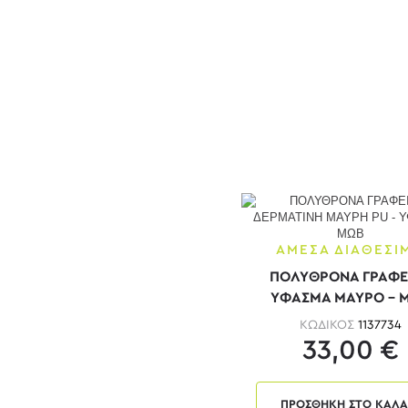
Άσπρο - ροζ
Γκρι
Γκρι - Wenge
Γκρι - αν. καρυδί
Γκρι - Άσπρο
Γκρι - Μαύρο
Γκρι - Μπλε
Γκρι - Σημύδα
ΑΜΕΣΑ ΔΙΑΘΕΣΙ
Γκρι - σκούρο καρυδί
ΠΟΛΥΘΡΟΝΑ ΓΡΑΦΕ
Γκρι-Μπορντό
ΥΦΑΣΜΑ ΜΑΥΡΟ - 
ΚΩΔΙΚΟΣ
1137734
Διατίθεται σε μεγάλη
ποικιλία χρωμάτων.
33,00 €
Διάφανο
Δρυς
ΠΡΟΣΘΗΚΗ ΣΤΟ ΚΑΛΑ