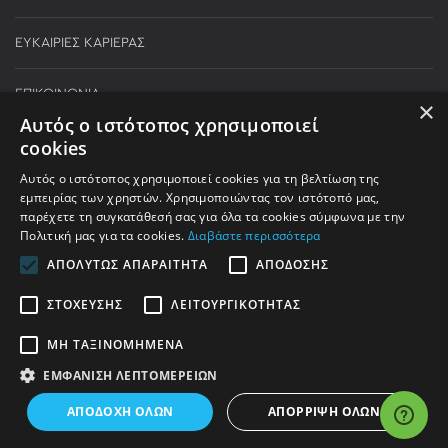
ΕΥΚΑΙΡΙΕΣ ΚΑΡΙΕΡΑΣ
ΕΠΙΚΟΙΝΩΝΙΑ
×
Αυτός ο ιστότοπος χρησιμοποιεί
cookies
Τηλεφωνικές παραγγελίες:
Αυτός ο ιστότοπος χρησιμοποιεί cookies για τη βελτίωση της
210 590 5000
εμπειρίας των χρηστών. Χρησιμοποιώντας τον ιστότοπό μας,
παρέχετε τη συγκατάθεσή σας για όλα τα cookies σύμφωνα με την
ΔΕΥΤΕΡΑ - ΠΑΡΑΣΚΕΥΗ:
9:00 - 21:00
Πολιτική μας για τα cookies.
Διαβάστε περισσότερα
ΣΑΒΒΑΤΟ:
9:00 - 17:00
ΑΠΟΛΎΤΩΣ ΑΠΑΡΑΊΤΗΤΑ
ΑΠΌΔΟΣΗΣ
info@welhome.gr
ΣΤΌΧΕΥΣΗΣ
ΛΕΙΤΟΥΡΓΙΚΌΤΗΤΑΣ
ΜΗ ΤΑΞΙΝΟΜΗΜΈΝΑ
ΕΜΦΆΝΙΣΗ ΛΕΠΤΟΜΕΡΕΙΏΝ
ΑΠΟΔΟΧΉ ΌΛΩΝ
ΑΠΌΡΡΙΨΗ ΌΛΩΝ
Ⓒ2026 WELHOME